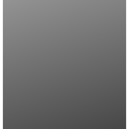
BUNIVA CASA
PRODOTTI
Home
Arredo
Chi siamo
Cucina
Shop
Tappeto
Ingrosso
Lampade
Contatti
Orologi
Regalo
INFORMAZIONI