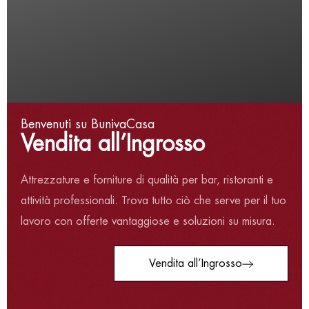
Termini e condizioni
Privacy Policy
Cookie Policy
Via Val Pellice, 30/a,
Benvenuti su BunivaCasa
Vendita all’Ingrosso
10060 San secondo di
Pinerolo TO
Attrezzature e forniture di qualità per bar, ristoranti e
Tel:
+39 0121 500687
attività professionali. Trova tutto ciò che serve per il tuo
Email:
info@bunivacasa.it
Resi:
resi@bunivacasa.it
lavoro con offerte vantaggiose e soluzioni su misura.
Vendita all’Ingrosso