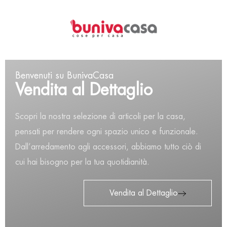
0
Author Archives:
Benvenuti su BunivaCasa
BunivaCasa
Vendita al Dettaglio
Home
Author Archive
Scopri la nostra selezione di articoli per la casa,
Nothing Found
pensati per rendere ogni spazio unico e funzionale.
Dall’arredamento agli accessori, abbiamo tutto ciò di
It seems we can’t find what you’re looking for. Perhaps
cui hai bisogno per la tua quotidianità.
searching can help.
Vendita al Dettaglio
Search