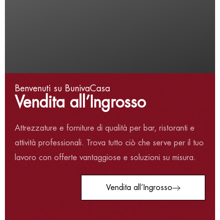
Termini e condizioni
Privacy Policy
Cookie Policy
Via Val Pellice, 30/a,
Benvenuti su BunivaCasa
Vendita all’Ingrosso
10060 San secondo di
Pinerolo TO
Attrezzature e forniture di qualità per bar, ristoranti e
Tel:
+39 0121 500687
attività professionali. Trova tutto ciò che serve per il tuo
Email:
info@bunivacasa.it
Resi:
resi@bunivacasa.it
lavoro con offerte vantaggiose e soluzioni su misura.
Vendita all’Ingrosso