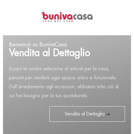
0
Author Archives:
Benvenuti su BunivaCasa
Gabriele Sicari
Vendita al Dettaglio
Home
Author Archive
Scopri la nostra selezione di articoli per la casa,
Nothing Found
pensati per rendere ogni spazio unico e funzionale.
Dall’arredamento agli accessori, abbiamo tutto ciò di
It seems we can’t find what you’re looking for. Perhaps
cui hai bisogno per la tua quotidianità.
searching can help.
Vendita al Dettaglio
Search