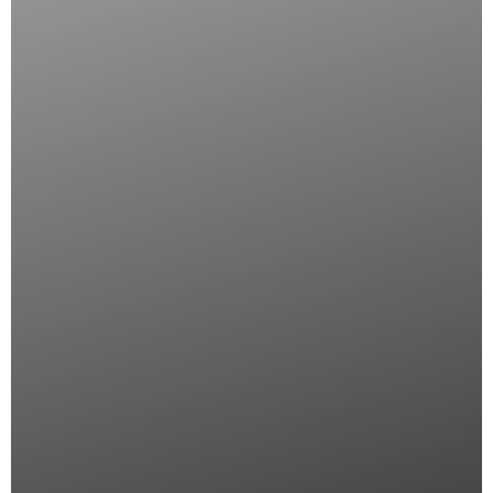
BUNIVA CASA
PRODOTTI
Home
Arredo
Chi siamo
Cucina
Shop
Tappeto
Ingrosso
Lampade
Contatti
Orologi
Regalo
INFORMAZIONI