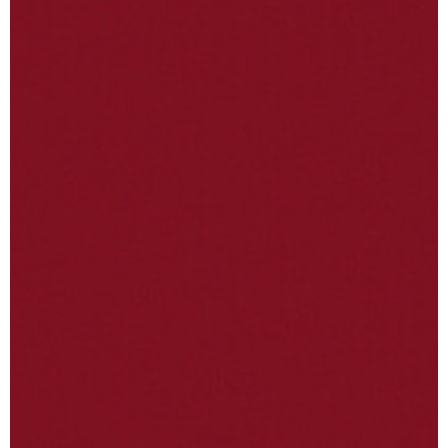
BUNIVA CASA
PRODOTTI
Home
Arredo
Chi siamo
Cucina
Shop
Tappeto
Ingrosso
Lampade
Contatti
Orologi
Regalo
INFORMAZIONI
Termini e condizioni
Privacy Policy
Cookie Policy