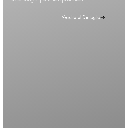
Vendita al Dettaglio
HERZOG CASSERUOLA
OVALE CON COPERCHIO
VETRO CM 38
€
24,00
€
91,00
Availability:
In Stock
Sku:
44745