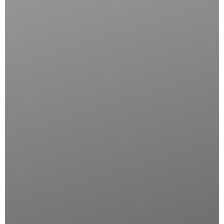
HERZOG CASSERUOLA OVALE
4 disponibili
Aggiungi Al Carrello
Categories:
Antiaderente
,
Pentolame