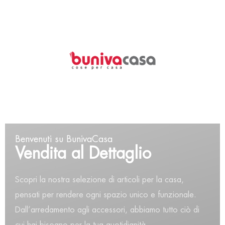
0
Home
Pentolame
Antiaderente
HERZOG CASSERUOLA OVALE CON COPERCHIO VETRO
CM 38
Benvenuti su BunivaCasa
Vendita al Dettaglio
Scopri la nostra selezione di articoli per la casa,
pensati per rendere ogni spazio unico e funzionale.
Dall’arredamento agli accessori, abbiamo tutto ciò di
cui hai bisogno per la tua quotidianità.