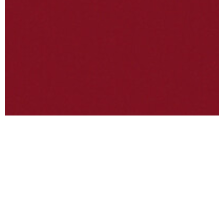
Via Val Pellice, 30/a,
10060 San secondo di
Pinerolo TO
Tel:
+39 0121 500687
Email:
info@bunivacasa.it
Resi:
resi@bunivacasa.it
Buniva Casa © Copyright 2025