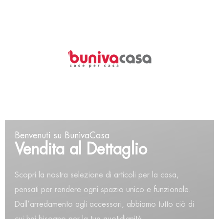
0
Home
Professionale
SECCHIELLO PER IL GHIACCIO DOPPIA PARETE CM 15*16
Benvenuti su BunivaCasa
Vendita al Dettaglio
Scopri la nostra selezione di articoli per la casa,
pensati per rendere ogni spazio unico e funzionale.
Dall’arredamento agli accessori, abbiamo tutto ciò di
cui hai bisogno per la tua quotidianità.