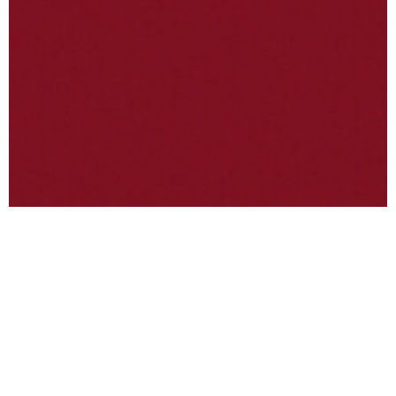
Via Val Pellice, 30/a,
10060 San secondo di
Pinerolo TO
Tel:
+39 0121 500687
Email:
info@bunivacasa.it
Resi:
resi@bunivacasa.it
Buniva Casa © Copyright 2025