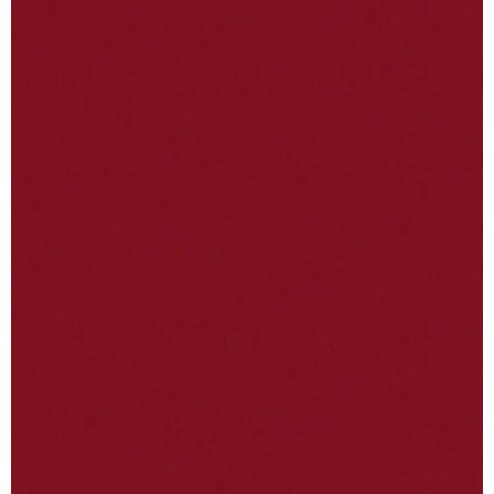
BUNIVA CASA
PRODOTTI
Home
Arredo
Chi siamo
Cucina
Shop
Tappeto
Ingrosso
Lampade
Contatti
Orologi
Regalo
INFORMAZIONI
Termini e condizioni
Privacy Policy
Cookie Policy