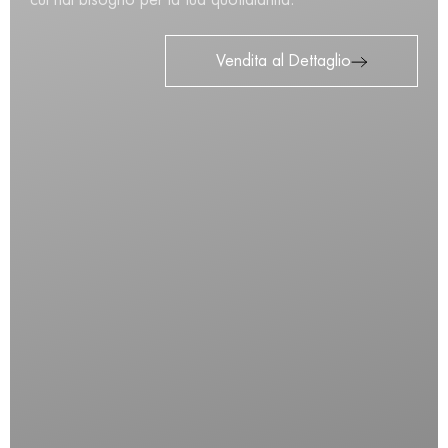
Vendita al Dettaglio
SECCHIELLO PER IL
GHIACCIO DOPPIA
PARETE CM 15*16
€
28,00
Availability:
In Stock
Sku:
10315